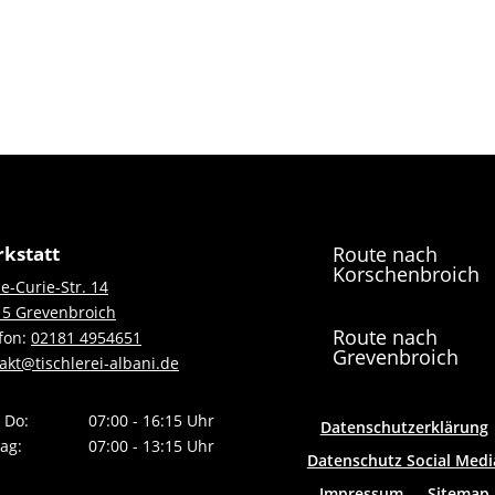
kstatt
Route nach
Korschenbroich
e-Curie-Str. 14
5 Grevenbroich
Route nach
fon:
02181 4954651
Grevenbroich
akt@tischlerei-albani.de
 Do:
07:00 - 16:15 Uhr
Datenschutzerklärung
tag:
07:00 - 13:15 Uhr
Datenschutz Social Medi
Impressum
Sitemap