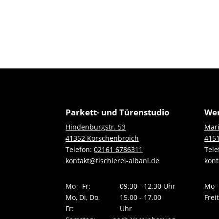
Parkett- und Türenstudio
Wer
Hindenburgstr. 53
Mari
41352 Korschenbroich
4151
Telefon:
02161 6786311
Tele
kontakt@tischlerei-albani.de
kont
Mo - Fr:
09.30 - 12.30 Uhr
Mo -
Mo, Di, Do,
15.00 - 17.00
Frei
Fr:
Uhr