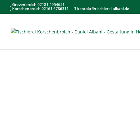
Grevenbroich 02181 4954651
Korschenbroich 02161 6786311
kontakt@tischlerei-albani.de