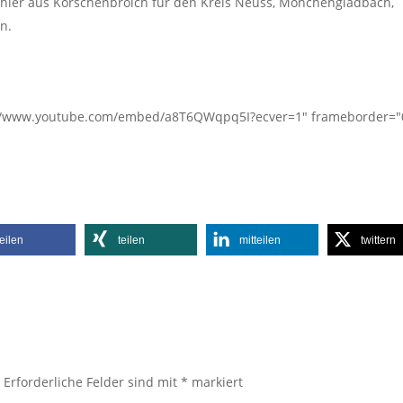
ischler aus Korschenbroich für den Kreis Neuss, Mönchengladbach,
n.
s://www.youtube.com/embed/a8T6QWqpq5I?ecver=1" frameborder="
teilen
teilen
mitteilen
twittern
.
Erforderliche Felder sind mit
*
markiert