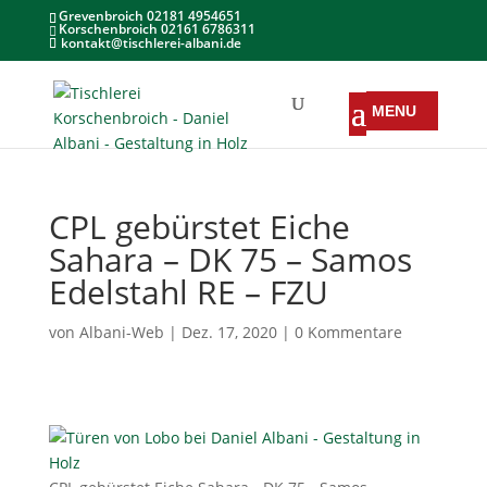
Grevenbroich 02181 4954651
Korschenbroich 02161 6786311
kontakt@tischlerei-albani.de
CPL gebürstet Eiche
Sahara – DK 75 – Samos
Edelstahl RE – FZU
von
Albani-Web
|
Dez. 17, 2020
|
0 Kommentare