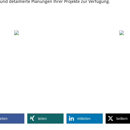
nd detaillierte Planungen Ihrer Projekte zur Verfügung.
teilen
teilen
mitteilen
twittern