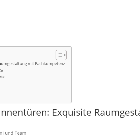
 Raumgestaltung mit Fachkompetenz
ür
kte
Innentüren: Exquisite Raumgest
ani und Team