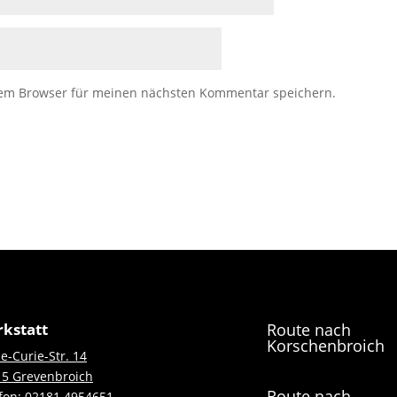
sem Browser für meinen nächsten Kommentar speichern.
kstatt
Route nach
Korschenbroich
e-Curie-Str. 14
5 Grevenbroich
Route nach
fon:
02181 4954651