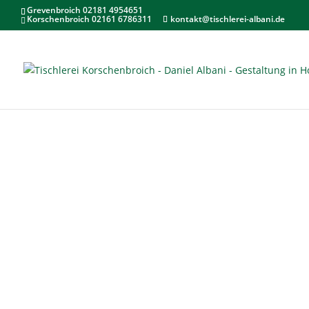
Grevenbroich 02181 4954651
Korschenbroich 02161 6786311
kontakt@tischlerei-albani.de