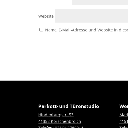
Website
Name, E-Mail-Adresse und Website in die
Parkett- und Türenstudio
Wer
Hindenburgstr. 53
Mari
41352 Korschenbroich
4151
Telefon:
02161 6786311
Tele