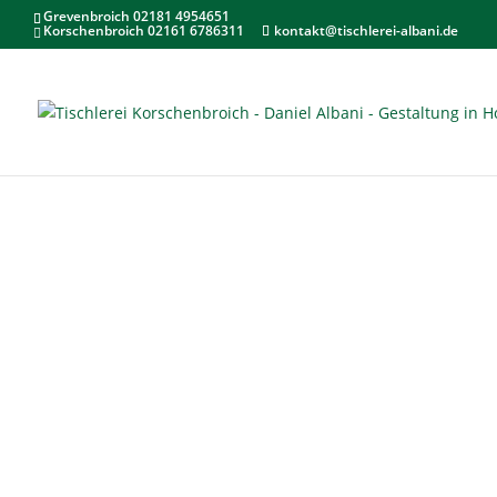
Grevenbroich 02181 4954651
Korschenbroich 02161 6786311
kontakt@tischlerei-albani.de
EINE T
Holzbeläge