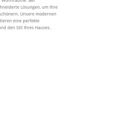
er Wohnräume. Bei
chneiderte Lösungen, um Ihre
rschönern. Unsere modernen
ieren eine perfekte
nd den Stil Ihres Hauses.