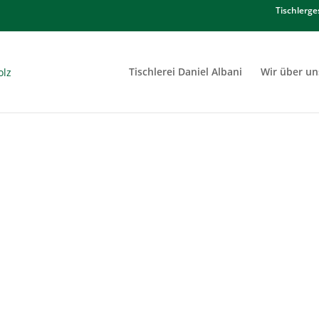
Tischlerge
Tischlerei Daniel Albani
Wir über un
REPPE, DIE LANGLEBIG IST UND TOLL AU
, die Ihre Treppe sicher, modern und stil
JETZT KONTAKT AUFNEHMEN
MEHR