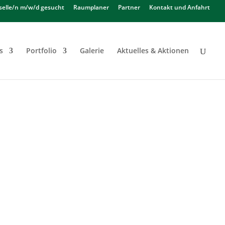
selle/n m/w/d gesucht
Raumplaner
Partner
Kontakt und Anfahrt
s
Portfolio
Galerie
Aktuelles & Aktionen
SSIEHT.
voll machen