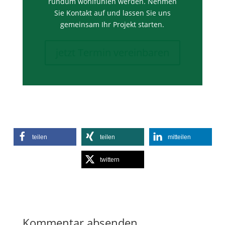
rundum wohlfühlen werden. Nehmen
Sie Kontakt auf und lassen Sie uns
gemeinsam Ihr Projekt starten.
jetzt Termin vereinbaren
teilen
teilen
mitteilen
twittern
Kommentar absenden