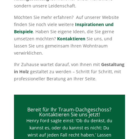
sondern unsere Leidenschaft.
Möchten Sie mehr erfahren? Auf unserer Website
finden Sie noch viele weitere
Inspirationen und
Beispiele
. Haben Sie eigene Ideen, die Sie gerne
umsetzen möchten?
Kontaktieren
Sie uns, und
lassen Sie uns gemeinsam Ihren Wohntraum
verwirklichen.
Ihr Zuhause wartet darauf, von Ihnen mit
Gestaltung
in Holz
gestaltet zu werden – Schritt für Schritt, mit
professioneller Beratung an Ihrer Seite.
Bereit für Ihr Traum-Dachgeschoss?
Kontaktieren Sie uns jetzt!
Henry Ford sagte einst: ‘Ob du denkst, du
kannst es, oder du kannst es nicht: Du
wirst auf jeden Fall recht haben.’ Lassen