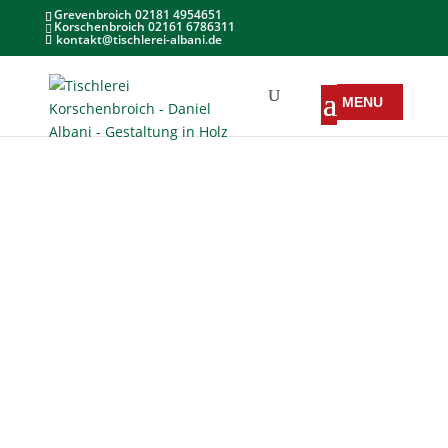
Grevenbroich 02181 4954651
Korschenbroich 02161 6786311
kontakt@tischlerei-albani.de
Inhaltsverzeichnis
Türen mit dem “WOW” Effekt – Neuheiten von
Grauthoff, Astra und HGM
Entdecken Sie die Neuheiten im
Katalog
Eine Oberfläche – verschiedene Wirkung
Geölt
Zeitgemäße Türen setzen Maßstäbe
für die Zukunft
So finden Sie uns in Korschenbroich