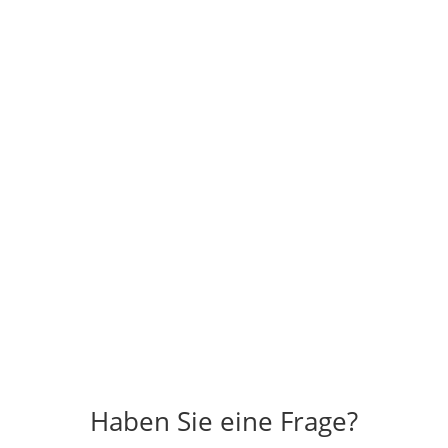
🪵 Entdecken Sie bei Daniel Albani, Ihrer
Schreinerei in der Nähe, exklusive Holzmöbel.
Holen Sie sich Inspiration und Experten-Tipps
in unserem Blog! 🔨
Haben Sie eine Frage?